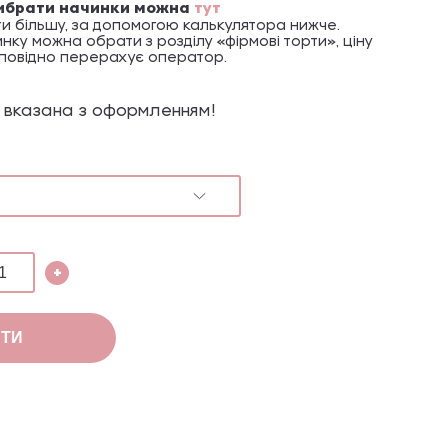
ибрати начинки можна
тут
и більшу, за допомогою калькулятора нижче.
нку можна обрати з розділу «фірмові торти», ціну
дповідно перерахує оператор.
іна вказана з оформленням!
+
ТИ