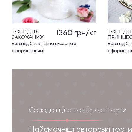
1360
грн/кг
ТОРТ ДЛЯ
ТОРТ ДЛ
ЗАКОХАНИХ
ПРИНЦЕ
Вага від 2-х кг. Ціна вказана з
Вага від 2-
оформленням!
оформлен
Солодка ціна на фірмові торти
Найсмачніші авторські торти