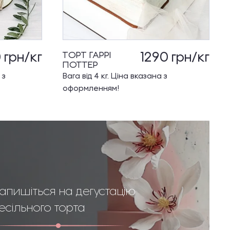
0
грн/кг
1290
грн/кг
ТОРТ ГАРРІ
ПОТТЕР
 з
Вага від 4 кг. Ціна вказана з
оформленням!
апишіться на дегустацію
есільного торта