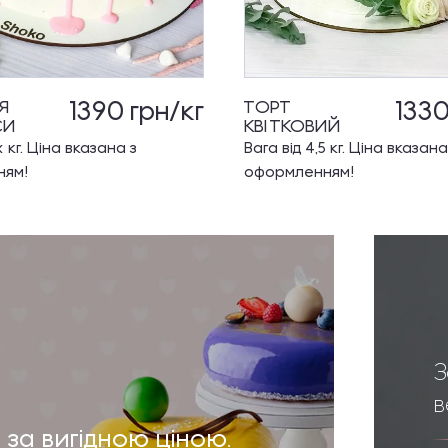
1390
грн/кг
133
Я
ТОРТ
СИ
КВІТКОВИЙ
х кг. Ціна вказана з
Вага від 4,5 кг. Ціна вказана
ням!
оформленням!
З
в
 за вигідною ціною.