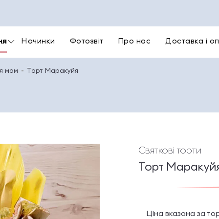
ня
Начинки
Фотозвіт
Про нас
Доставка і о
я мам
Торт Маракуйя
Святкові торти
Торт Маракуй
Ціна вказана за то