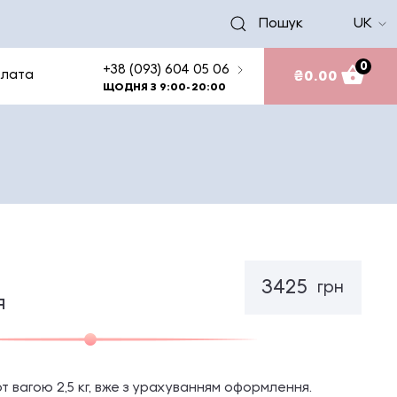
Пошук
UK
0
+38 (093) 604 05 06
₴
0.00
плата
ЩОДНЯ З 9:00-20:00
3425
грн
я
рт вагою 2,5 кг, вже з урахуванням оформлення.