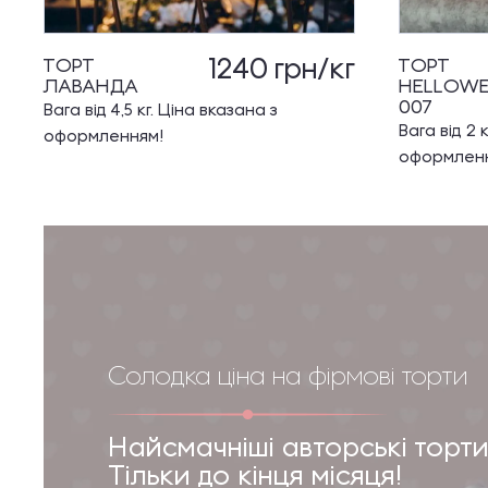
1240
грн/кг
ТОРТ
ТОРТ
ЛАВАНДА
HELLOW
007
Вага від 4,5 кг. Ціна вказана з
Вага від 2 
оформленням!
оформлен
Солодка ціна на фірмові торти
Найсмачніші авторські торти
Тільки до кінця місяця!