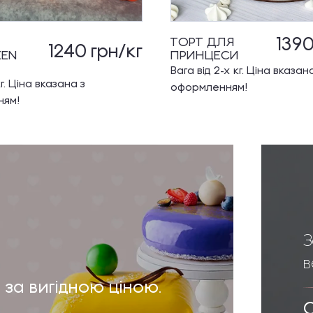
139
ТОРТ ДЛЯ
1240
грн/кг
EEN
ПРИНЦЕСИ
Вага від 2-х кг. Ціна вказан
кг. Ціна вказана з
оформленням!
ням!
З
в
 за вигідною ціною.