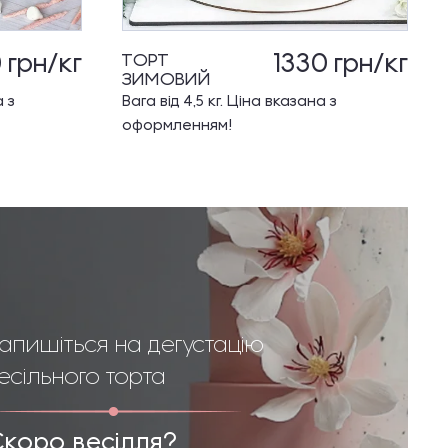
0
грн/кг
1330
грн/кг
ТОРТ
ЗИМОВИЙ
а з
Вага від 4,5 кг. Ціна вказана з
оформленням!
апишіться на дегустацію
есільного торта
Скоро весілля?