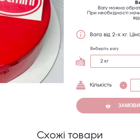
В
Вагу можна обрат
При необхідності начи
ві
Вага від 2-х кг. Ц
Виберіть вагу
2 кг
-
Кількість
ЗАМОВИ
Схожі товари