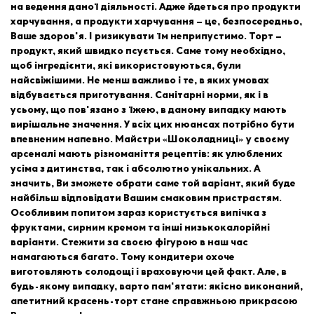
на ведення даної діяльності. Адже йдеться про продукти
харчування, а продукти харчування – це, безпосередньо,
Ваше здоров'я. І ризикувати їм неприпустимо. Торт –
продукт, який швидко псується. Саме тому необхідно,
щоб інгредієнти, які використовуються, були
найсвіжішими. Не менш важливо і те, в яких умовах
відбувається приготування. Санітарні норми, як і в
усьому, що пов'язано з їжею, в даному випадку мають
вирішальне значення. У всіх цих нюансах потрібно бути
впевненим напевно. Майстри «Шоколадниці» у своєму
арсеналі мають різноманіття рецептів: як улюблених
усіма з дитинства, так і абсолютно унікальних. А
значить, Ви зможете обрати саме той варіант, який буде
найбільш відповідати Вашим смаковим пристрастям.
Особливим попитом зараз користується випічка з
фруктами, сирним кремом та інші низькокалорійні
варіанти. Стежити за своєю фігурою в наш час
намагаються багато. Тому кондитери охоче
виготовляють солодощі і враховуючи цей факт. Але, в
будь-якому випадку, варто пам'ятати: якісно виконаний,
апетитний красень-торт стане справжньою прикрасою