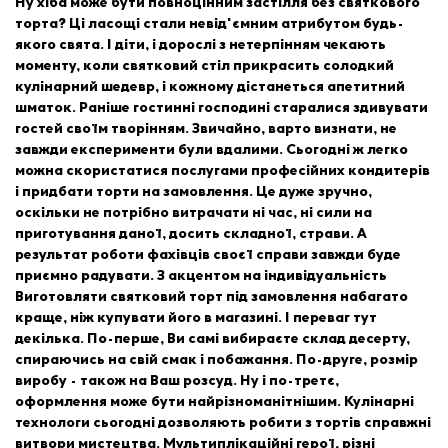
Ну хіба може бути повноцінним застілля без святкового
торта? Ці ласощі стали невід'ємним атрибутом будь-
якого свята. І діти, і дорослі з нетерпінням чекають
моменту, коли святковий стіл прикрасить солодкий
кулінарний шедевр, і кожному дістанеться апетитний
шматок. Раніше гостинні господині старалися здивувати
гостей своїм творінням. Звичайно, варто визнати, не
завжди експерименти були вдалими. Сьогодні ж легко
можна скористатися послугами професійних кондитерів
і придбати торти на замовлення. Це дуже зручно,
оскільки не потрібно витрачати ні час, ні сили на
приготування даної, досить складної, страви. А
результат роботи фахівців своєї справи завжди буде
приємно радувати. З акцентом на індивідуальність
Виготовляти святковий торт під замовлення набагато
краще, ніж купувати його в магазині. І переваг тут
декілька. По-перше, Ви самі вибираєте склад десерту,
спираючись на свій смак і побажання. По-друге, розмір
виробу - також на Ваш розсуд. Ну і по-третє,
оформлення може бути найрізноманітнішим. Кулінарні
технологи сьогодні дозволяють робити з тортів справжні
витвори мистецтва. Мультиплікаційні герої, різні