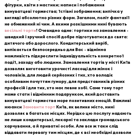
фігурки, квіти з мастики; написи і побажання
винуватцеві торжества; їстівні зображення; випічка у
вигляді абсолютно різних форм. Загалом, політ фантазії
не обмежений ні чим. А якими розкішними нині бувають
весільні торти
! Очевидно одне: тортики на замовлення -
швидкий і зручний спосіб добре підготуватися до свята:
дитячого або дорослого. Кондитерський виріб,
випікається безпосередньо для Вас - відмінна
можливість підкреслити індивідуальність конкретної
події, заходу або людини. Замовлення тортів у місті Київ
дозволяє виготовити урочисті ласощі для жінок і
чоловіків, для людей серйозних і тих, хто володіє
особливим почуттям гумору, для представників різних
професій і для тих, хто має певне хобі. Саме тому торт
може стати і відмінним подарунком, який доставить
винуватцеві торжества море позитивних емоцій. Важливі
нюанси
Замовити торт
Київ, як велике місто, нині
дозволяє в багатьох місцях. Нерідко цю послугу надають
не лише кондитерські, пекарні та заклади громадського
харчування, а й приватні особи. Але все ж таки слід
віддавати перевагу тим місцям, де є всі необхідні дозволи