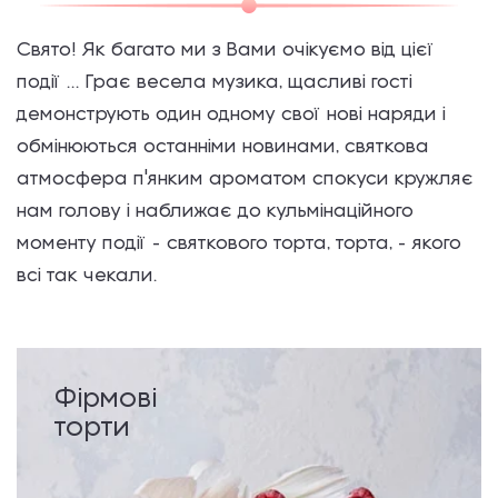
Свято! Як багато ми з Вами очікуємо від цієї
події ... Грає весела музика, щасливі гості
демонструють один одному свої нові наряди і
обмінюються останніми новинами, святкова
атмосфера п'янким ароматом спокуси кружляє
нам голову і наближає до кульмінаційного
моменту події - святкового торта, торта, - якого
всі так чекали.
Фірмові
торти