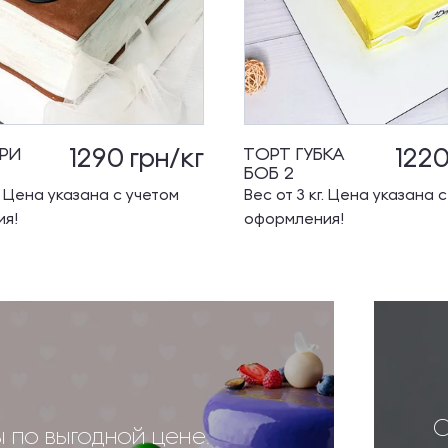
1290
грн/кг
122
РРИ
ТОРТ ГУБКА
БОБ 2
г. Цена указана с учетом
Вес от 3 кг. Цена указана 
ия!
оформления!
С
 по выгодной цене.