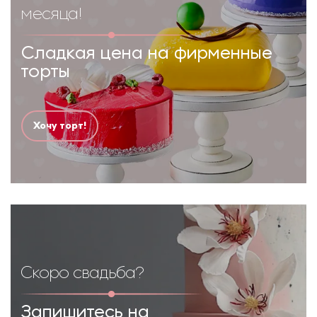
месяца!
Сладкая цена на фирменные
торты
Хочу торт!
Скоро свадьба?
Запишитесь на